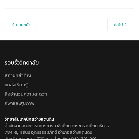
ก่อนหน้า
ต่อไป
รอบรั้ววิทยาลัย
สถานที่สำคัญ
แหล่งเรียนรู้
สิ่งอำนวยความสะดวก
กีฬาและสุขภาพ
วิทยาลัยเทคนิคสว่างแดนดิน
สำนักงานคณะกรรมการการอาชีวศึกษา กระทรวงศึกษาธิการ
784 หมู่ 11 ถนน อุดมธรรมภักดี อำเภอสว่างแดนดิน
จังหวัดสกลนคร 47110 เบอร์โทรศัพท์ 042-721-991