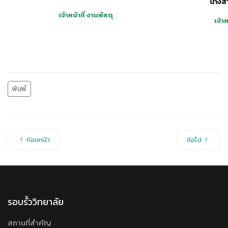
นางสา
เจ้าหน้าที่ งานพัสดุ
เจ้าห
พิมพ์
ก่อนหน้า
ต่อไป
รอบรั้ววิทยาลัย
สถานที่สำคัญ