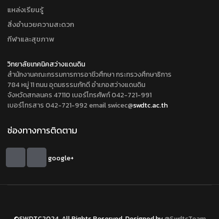
แหล่งเรียนรู้
สิ่งอำนวยความสะดวก
กีฬาและสุขภาพ
วิทยาลัยเทคนิคสว่างแดนดิน
สำนักงานคณะกรรมการการอาชีวศึกษา กระทรวงศึกษาธิการ
784 หมู่ 11 ถนน อุดมธรรมภักดี อำเภอสว่างแดนดิน
จังหวัดสกลนคร 47110 เบอร์โทรศัพท์ 042-721-991
เบอร์โทรสาร 042-721-992 email swicec@
swdtc.ac.th
ช่องทางการติดตาม
google+
©SWDTC2024. All Rights Reserved. Designed by
@SwdtcTeam