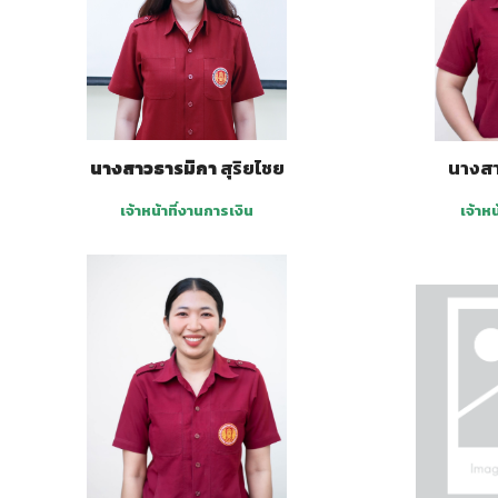
นางสาวธารมิกา
สุริยไชย
นางสา
เจ้าหน้าที่งานการเงิน
เจ้าห