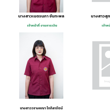
นางสาว
เนตรนภา ขันทะพล
นางสาวสุภ
เจ้าหน้าที่ งานการเงิน
เจ้าหน
นางสาววรางคณา โกกิลารัตน์