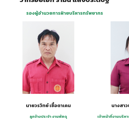
รองผู้อำนวยการฝ่ายบริหารทรัพยากร
นายวรวิทย์ เชื้อตาเคน
นางสาวช
ลูกจ้างประจำ งานพัสดุ
เจ้าหน้าที่งานบร