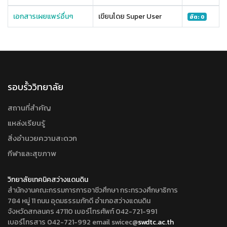
เอกสารเผยแพร่อื่นๆ
เขียนโดย Super User
ฮิต: 0
รอบรั้ววิทยาลัย
สถานที่สำคัญ
แหล่งเรียนรู้
สิ่งอำนวยความสะดวก
กีฬาและสุขภาพ
วิทยาลัยเทคนิคสว่างแดนดิน
สำนักงานคณะกรรมการการอาชีวศึกษา กระทรวงศึกษาธิการ
784 หมู่ 11 ถนน อุดมธรรมภักดี อำเภอสว่างแดนดิน
จังหวัดสกลนคร 47110 เบอร์โทรศัพท์ 042-721-991
เบอร์โทรสาร 042-721-992 email swicec@
swdtc.ac.th