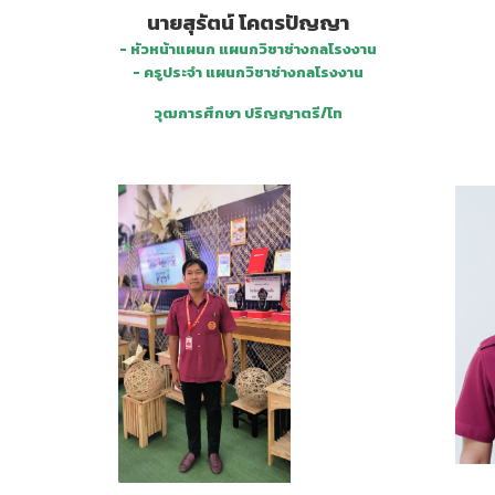
นายสุรัตน์ โคตรปัญญา
- หัวหน้าแผนก แผนกวิชาช่างกลโรงงาน
- ครูประจำ แผนกวิชาช่างกลโรงงาน
วุฒการศึกษา ปริญญาตรี/โท