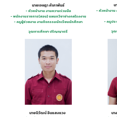
น
นายเจษฎา คำภาพันธ์
- หัวหน้างา
- หัวหน้างาน งานความร่วมมือ
- พนักงานราชการ(สอน) แผนกวิชาช่างกลโรงงาน
- ครูปร
- ครูผู้ช่วยงาน งานกิจกรรมนักเรียนนักศึกษา
วุฒ
วุฒการศึกษา ปริญญาตรี
นาง
นายนิวัฒน์ อินแสงแวง