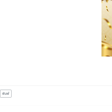
พิมพ์